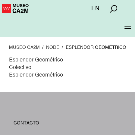
Pasar
Menú
EN
al
superior
contenido
principal
To
na
MUSEO CA2M
NODE
ESPLENDOR GEOMÉTRICO
Esplendor Geométrico
Colectivo
Esplendor Geométrico
W
CONTACTO
A