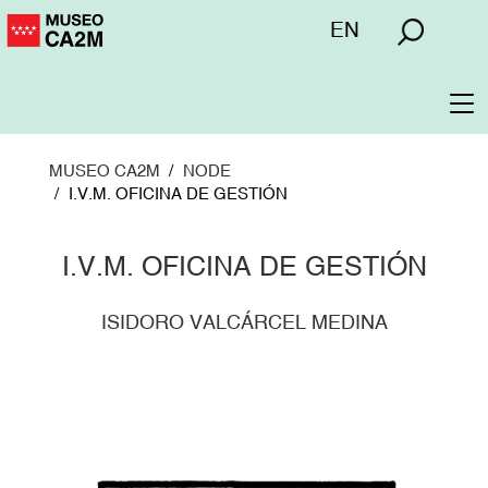
Pasar
Menú
EN
al
superior
contenido
principal
To
na
MUSEO CA2M
NODE
I.V.M. OFICINA DE GESTIÓN
I.V.M. OFICINA DE GESTIÓN
ISIDORO VALCÁRCEL MEDINA