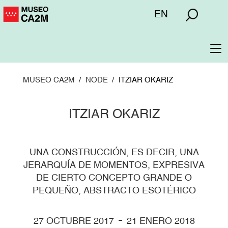
Pasar
Menú
EN
al
superior
contenido
principal
To
na
MUSEO CA2M
NODE
ITZIAR OKARIZ
ITZIAR OKARIZ
UNA CONSTRUCCIÓN, ES DECIR, UNA
JERARQUÍA DE MOMENTOS, EXPRESIVA
DE CIERTO CONCEPTO GRANDE O
PEQUEÑO, ABSTRACTO ESOTÉRICO
-
27 OCTUBRE 2017
21 ENERO 2018