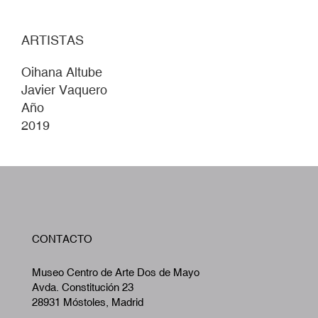
ARTISTAS
Oihana Altube
Javier Vaquero
Año
2019
W
CONTACTO
A
Museo Centro de Arte Dos de Mayo
Avda. Constitución 23
28931 Móstoles, Madrid