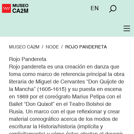
Pasar
Menú
EN
al
superior
contenido
principal
To
na
MUSEO CA2M
NODE
ROJO PANDERETA
Rojo Pandereta
Rojo pandereta es una creación en danza que
toma como marco de referencia principal la obra
literaria de Miguel de Cervantes “Don Quijote de
la Mancha” (1605-1615) y su puesta en escena
en 1869 por el coreógrafo Marius Petipa con el
Ballet “Don Quixot” en el Teatro Bolshoi de
Rusia. Un marco con el que reflexionar y crear
material coreográfico acerca de los modos de
escriturar la Historia/historia (implícita y
explícitamente) y cómo éstas afectan el devenir