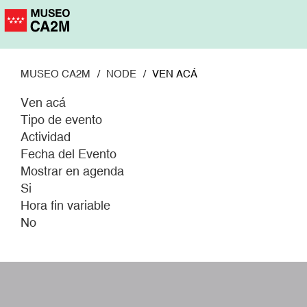
Pasar
al
contenido
principal
MUSEO CA2M
NODE
VEN ACÁ
Ven acá
Tipo de evento
Actividad
Fecha del Evento
Mostrar en agenda
Si
Hora fin variable
No