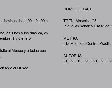
CÓMO LLEGAR
a domingo de 11:00 a 21:00 h
TREN: Móstoles C5
(sigue las señales CA2M del 
os los lunes y los días 24, 25
iembre, 1 y 6 enero.
METRO:
L12 Móstoles Centro. Pradillo
tuito al Museo y a todas sus
.
AUTOBÚS:
L1, L2, 519, 520, 521, 525, 52
 en todo el Museo.