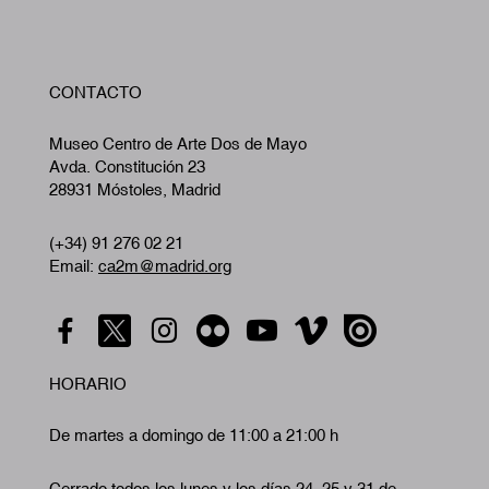
W
CONTACTO
A
Museo Centro de Arte Dos de Mayo
Avda. Constitución 23
28931 Móstoles, Madrid
(+34) 91 276 02 21
Email:
ca2m@madrid.org
HORARIO
De martes a domingo de 11:00 a 21:00 h
Cerrado todos los lunes y los días 24, 25 y 31 de