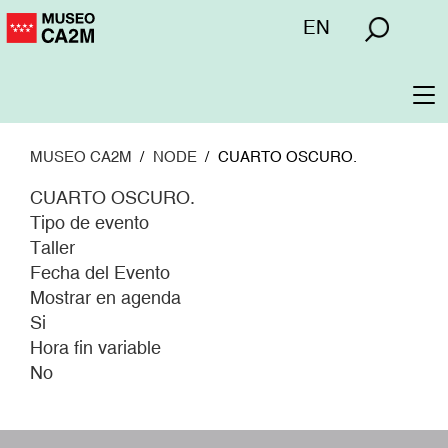
Pasar
Menú
EN
al
superior
contenido
principal
To
na
MUSEO CA2M
NODE
CUARTO OSCURO.
CUARTO OSCURO.
Tipo de evento
Taller
Fecha del Evento
Mostrar en agenda
Si
Hora fin variable
No