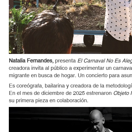
Natalia Fernandes,
presenta
El Carnaval N
o Es Ale
creadora invita al público a experimentar un carnav
migrante en busca de hogar. Un concierto para asumi
Es coreógrafa, bailarina y creadora de la metodolog
En el mes de diciembre de 2025 estrenaron
Objeto 
su primera pieza en colaboración.