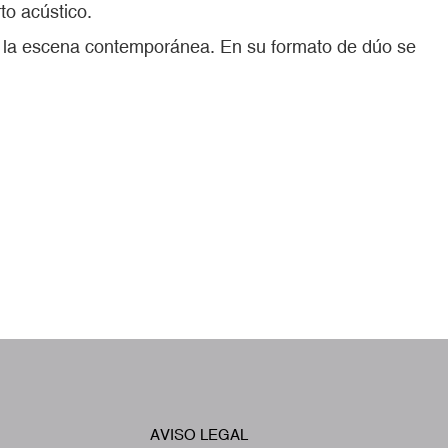
to acústico.
 y la escena contemporánea. En su formato de dúo se
W
AVISO LEGAL
Footer
A