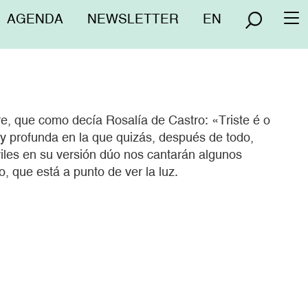
Menú
AGENDA
NEWSLETTER
EN
To
superior
na
re, que como decía Rosalía de Castro: «Triste é o
a y profunda en la que quizás, después de todo,
les en su versión dúo nos cantarán algunos
 que está a punto de ver la luz.