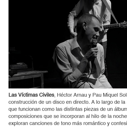
Las Víctimas Civiles
, Héctor Arnau y Pau Miquel Sole
construcción de un disco en directo. A lo largo de l
que funcionan como las distintas piezas de un álbu
composiciones que se incorporan al hilo de la noche
exploran canciones de tono más romántico y confesion