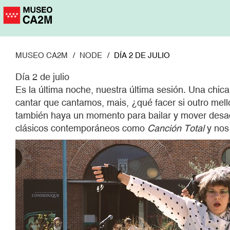
Pasar
al
contenido
principal
MUSEO CA2M
NODE
DÍA 2 DE JULIO
Día 2 de julio
Es la última noche, nuestra última sesión. Una chic
cantar que cantamos, mais, ¿qué facer si outro mello
también haya un momento para bailar y mover desac
clásicos contemporáneos como
Canci
ó
n Total
y nos 