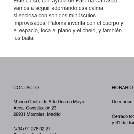
Este curso, con ayuda de Paloma Carrasco,
vamos a seguir adornando esa calma
silenciosa con sonidos minúsculos
improvisados. Paloma inventa con el cuerpo y
el espacio, toca el piano y el chelo, y también
los baila.
CONTACTO
HORARIO
Museo Centro de Arte Dos de Mayo
De martes 
Avda. Constitución 23
28931 Móstoles, Madrid
Cerrado tod
y 31 de dic
(+34) 91 276 02 21