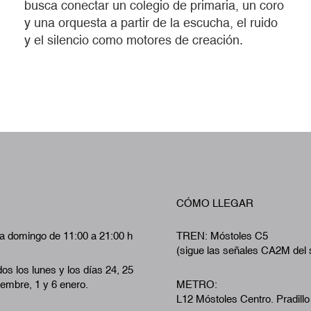
busca conectar un colegio de primaria, un coro
y una orquesta a partir de la escucha, el ruido
y el silencio como motores de creación.
CÓMO LLEGAR
a domingo de 11:00 a 21:00 h
TREN: Móstoles C5
(sigue las señales CA2M del 
os los lunes y los días 24, 25
iembre, 1 y 6 enero.
METRO:
L12 Móstoles Centro. Pradillo