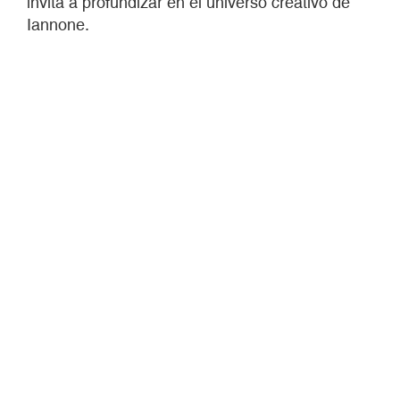
invita a profundizar en el universo creativo de
Iannone.