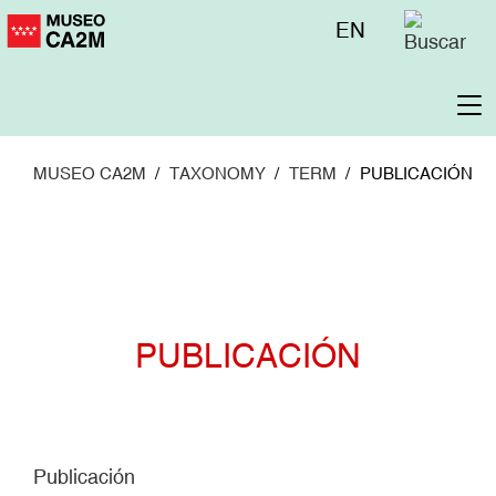
Pasar
Menú
EN
al
superior
contenido
principal
To
na
MUSEO CA2M
TAXONOMY
TERM
PUBLICACIÓN
PUBLICACIÓN
Publicación