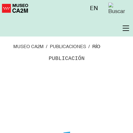
Pasar
Menú
EN
al
superior
contenido
principal
To
na
MUSEO CA2M
PUBLICACIONES
RÍO
PUBLICACIÓN