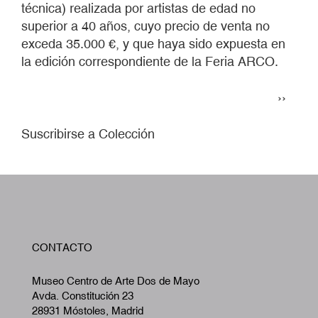
técnica) realizada por artistas de edad no
superior a 40 años, cuyo precio de venta no
exceda 35.000 €, y que haya sido expuesta en
la edición correspondiente de la Feria ARCO.
Paginación
Siguie
››
página
Suscribirse a Colección
W
CONTACTO
A
Museo Centro de Arte Dos de Mayo
Avda. Constitución 23
28931 Móstoles, Madrid