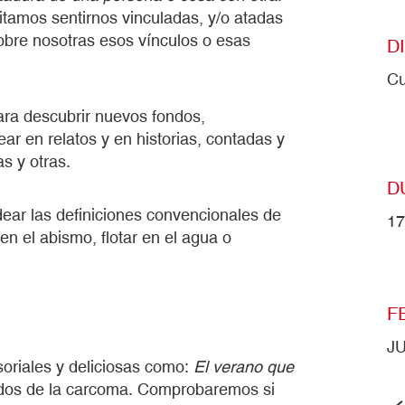
tamos sentirnos vinculadas, y/o atadas
obre nosotras esos vínculos o esas
D
Cu
ara descubrir nuevos fondos,
ar en relatos y en historias, contadas y
as y otras.
D
dear las definiciones convencionales de
17
n el abismo, flotar en el agua o
F
J
oriales y deliciosas como:
El verano que
jidos de la carcoma. Comprobaremos si