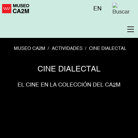
Pasar
Menú
EN
al
superior
contenido
principal
To
na
MUSEO CA2M
ACTIVIDADES
CINE DIALECTAL
CINE DIALECTAL
EL CINE EN LA COLECCIÓN DEL CA2M