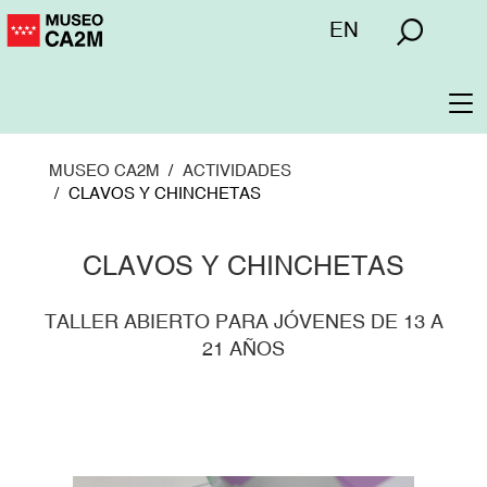
Pasar
Menú
EN
al
superior
contenido
principal
To
na
MUSEO CA2M
ACTIVIDADES
CLAVOS Y CHINCHETAS
CLAVOS Y CHINCHETAS
TALLER ABIERTO PARA JÓVENES DE 13 A
21 AÑOS