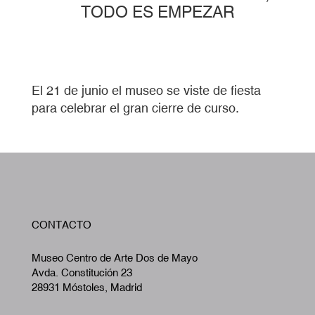
TODO ES EMPEZAR
El 21 de junio el museo se viste de fiesta
para celebrar el gran cierre de curso.
W
CONTACTO
A
Museo Centro de Arte Dos de Mayo
Avda. Constitución 23
28931 Móstoles, Madrid