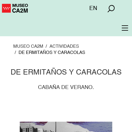
Pasar
Menú
EN
al
superior
contenido
principal
To
na
MUSEO CA2M
ACTIVIDADES
DE ERMITAÑOS Y CARACOLAS
DE ERMITAÑOS Y CARACOLAS
CABAÑA DE VERANO.