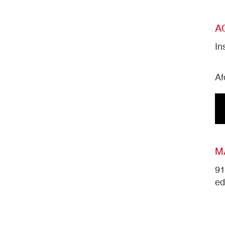
A
In
Af
M
91
ed