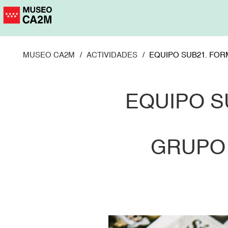
Pasar
al
contenido
principal
MUSEO CA2M
ACTIVIDADES
EQUIPO SUB21. FOR
EQUIPO S
GRUPO 