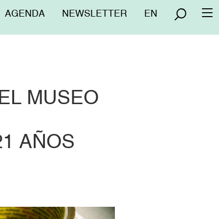
Menú
AGENDA
NEWSLETTER
EN
To
superior
na
DEL MUSEO
21 AÑOS