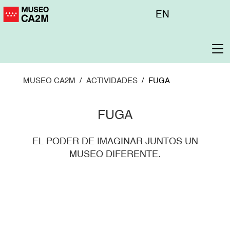
Pasar
Menú
EN
al
superior
contenido
principal
To
na
MUSEO CA2M
ACTIVIDADES
FUGA
FUGA
EL PODER DE IMAGINAR JUNTOS UN
MUSEO DIFERENTE.