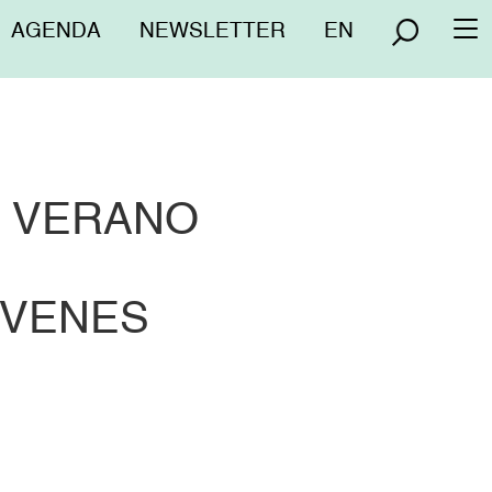
Menú
AGENDA
NEWSLETTER
EN
To
superior
na
L VERANO
ÓVENES