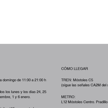
CÓMO LLEGAR
a domingo de 11:00 a 21:00 h
TREN: Móstoles C5
(sigue las señales CA2M del 
os los lunes y los días 24, 25
iembre, 1 y 6 enero.
METRO:
L12 Móstoles Centro. Pradillo