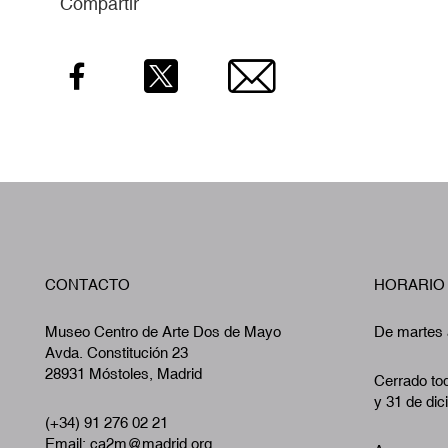
Compartir
Facebook
Twitter
Email
CONTACTO
HORARIO
Museo Centro de Arte Dos de Mayo
De martes 
Avda. Constitución 23
28931 Móstoles, Madrid
Cerrado tod
y 31 de dic
(+34) 91 276 02 21
Email:
ca2m@madrid.org