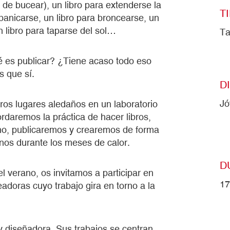
 de bucear), un libro para extenderse la
T
abanicarse, un libro para broncearse, un
n libro para taparse del sol…
Ta
 es publicar? ¿Tiene acaso todo eso
s que sí.
D
Jó
ros lugares aledaños en un laboratorio
bordaremos la práctica de hacer libros,
rano, publicaremos y crearemos de forma
nos durante los meses de calor.
D
 verano, os invitamos a participar en
17
eadoras cuyo trabajo gira en torno a la
 y diseñadora. Sus trabajos se centran