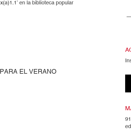
(a)1.1’ en la biblioteca popular
A
In
 PARA EL VERANO
M
91
ed