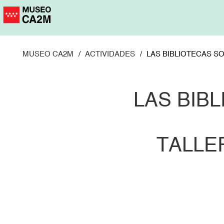
Pasar
al
contenido
principal
MUSEO CA2M
ACTIVIDADES
LAS BIBLIOTECAS S
LAS BIB
TALLE