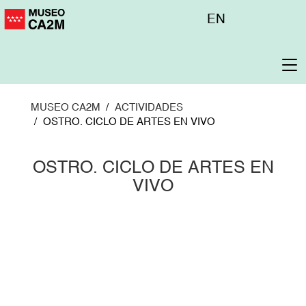
Pasar
Menú
EN
al
superior
contenido
principal
To
na
MUSEO CA2M
ACTIVIDADES
OSTRO. CICLO DE ARTES EN VIVO
OSTRO. CICLO DE ARTES EN
VIVO