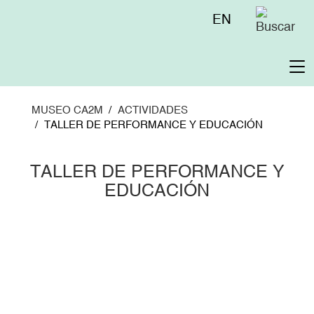
Pasar
Menú
EN
al
superior
contenido
principal
To
na
MUSEO CA2M
ACTIVIDADES
TALLER DE PERFORMANCE Y EDUCACIÓN
TALLER DE PERFORMANCE Y
EDUCACIÓN