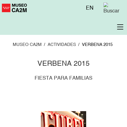
Pasar
Menú
EN
al
superior
contenido
principal
To
na
MUSEO CA2M
ACTIVIDADES
VERBENA 2015
VERBENA 2015
FIESTA PARA FAMILIAS