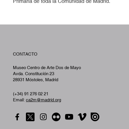
Primaria de toda la Comunidad de Madrid.
W
CONTACTO
A
Museo Centro de Arte Dos de Mayo
Avda. Constitución 23
28931 Móstoles, Madrid
(+34) 91 276 02 21
Email:
ca2m@madrid.org