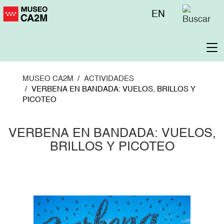
Pasar
Menú
EN
al
superior
contenido
principal
To
na
MUSEO CA2M
ACTIVIDADES
VERBENA EN BANDADA: VUELOS, BRILLOS Y
PICOTEO
VERBENA EN BANDADA: VUELOS,
BRILLOS Y PICOTEO