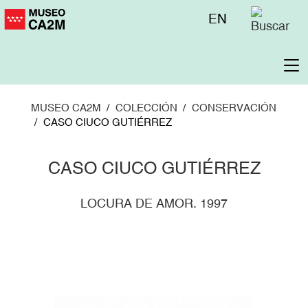
Pasar
Menú
EN
al
superior
contenido
principal
To
na
MUSEO CA2M
COLECCIÓN
CONSERVACIÓN
CASO CIUCO GUTIÉRREZ
CASO CIUCO GUTIÉRREZ
LOCURA DE AMOR. 1997