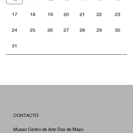
17
18
19
20
21
22
23
24
25
26
27
28
29
30
31
W
CONTACTO
A
Museo Centro de Arte Dos de Mayo