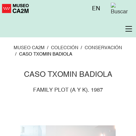
Pasar
Menú
EN
al
superior
contenido
principal
To
na
MUSEO CA2M
COLECCIÓN
CONSERVACIÓN
CASO TXOMIN BADIOLA
CASO TXOMIN BADIOLA
FAMILY PLOT (A Y K). 1987