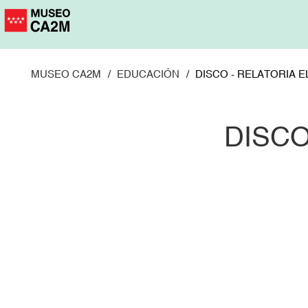
Pasar
al
contenido
principal
MUSEO CA2M
EDUCACIÓN
DISCO - RELATORIA E
DISCO