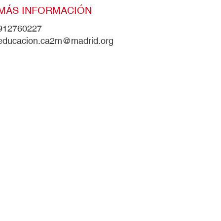
MÁS INFORMACIÓN
912760227
educacion.ca2m@madrid.org