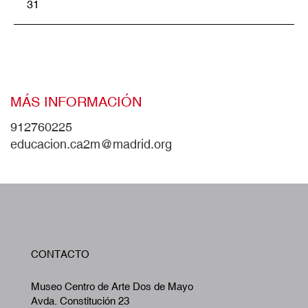
31
MÁS INFORMACIÓN
912760225
educacion.ca2m@madrid.org
W
CONTACTO
A
Museo Centro de Arte Dos de Mayo
Avda. Constitución 23