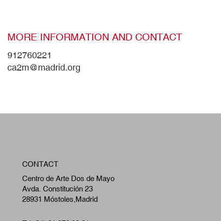
MORE INFORMATION AND CONTACT
912760221
ca2m@madrid.org
W
CONTACT
A
Centro de Arte Dos de Mayo
Avda. Constitución 23
28931 Móstoles,Madrid