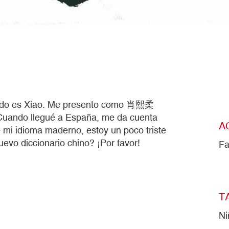
llido es Xiao. Me presento como 肖熙柔
 Cuando llegué a España, me da cuenta
A
 mi idioma maderno, estoy un poco triste
evo diccionario chino? ¡Por favor!
Fa
T
Ni