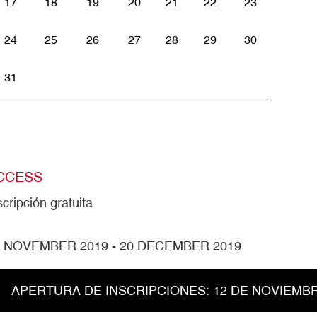
17
18
19
20
21
22
23
24
25
26
27
28
29
30
31
CCESS
scripción gratuita
2 NOVEMBER 2019
-
20 DECEMBER 2019
APERTURA DE INSCRIPCIONES: 12 DE NOVIEMB