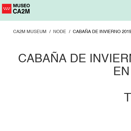
Skip
to
main
content
CA2M MUSEUM
NODE
CABAÑA DE INVIERNO 2019.
CABAÑA DE INVIER
EN 
T