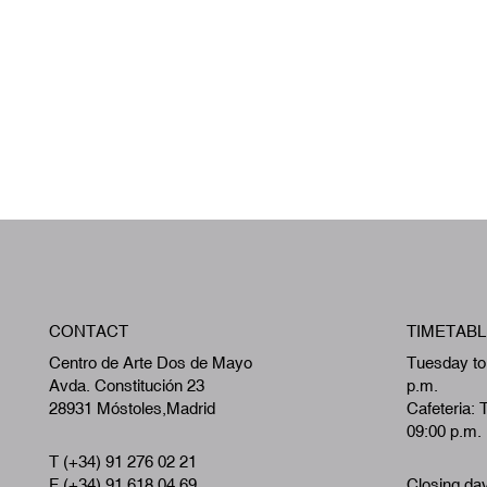
CONTACT
TIMETABL
Centro de Arte Dos de Mayo
Tuesday to
Avda. Constitución 23
p.m.
28931 Móstoles,Madrid
Cafeteria: 
09:00 p.m.
T (+34) 91 276 02 21
F (+34) 91 618 04 69
Closing da