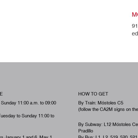
M
91
ed
E
HOW TO GET
 Sunday 11:00 a.m. to 09:00
By Train: Móstoles C5
(follow the CA2M signs on th
Tuesday to Sunday 11:00 to
By Subway: L12 Móstoles Ce
Pradillo
ys January 1 and 6, May 1,
By Bus: L1, L2, 519, 520, 521