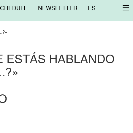
nú
SCHEDULE
NEWSLETTER
ES
To
erior
na
.?»
UE ESTÁS HABLANDO
..?»
AO