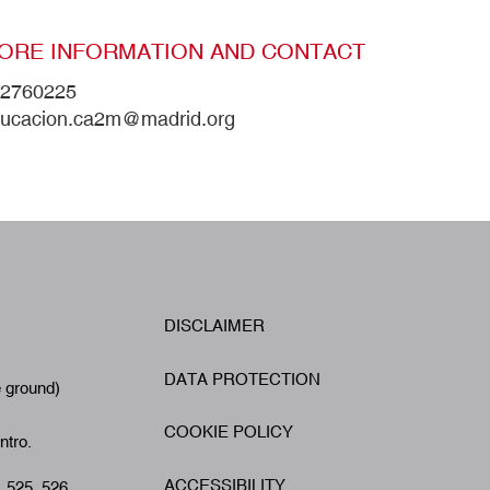
ORE INFORMATION AND CONTACT
2760225
ucacion.ca2m@madrid.org
W
DISCLAIMER
Footer
A
DATA PROTECTION
e ground)
COOKIE POLICY
ntro.
ACCESSIBILITY
, 525, 526,