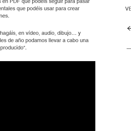
es en PDF que podéis seguir para pasar
ntales que podéis usar para crear
V
nes.
 hagáis, en vídeo, audio, dibujo… y
ales de año podamos llevar a cabo una
 producido".