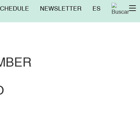
nú
SCHEDULE
NEWSLETTER
ES
To
erior
na
EMBER
O