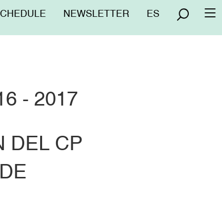
nú
SCHEDULE
NEWSLETTER
ES
To
erior
na
6 - 2017
 DEL CP
 DE