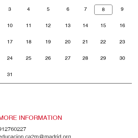
3
4
5
6
7
9
8
10
11
12
13
14
15
16
17
18
19
20
21
22
23
24
25
26
27
28
29
30
31
MORE INFORMATION
912760227
educacion.ca2m@madrid.org