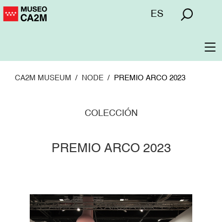
Skip
Menú
ES
to
superior
main
content
To
na
CA2M MUSEUM
NODE
PREMIO ARCO 2023
COLECCIÓN
PREMIO ARCO 2023