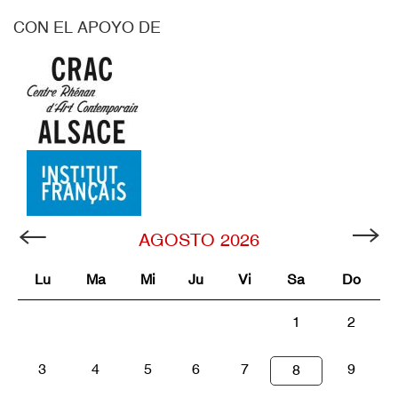
CON EL APOYO DE
AGOSTO
2026
Lu
Ma
Mi
Ju
Vi
Sa
Do
1
2
3
4
5
6
7
9
8