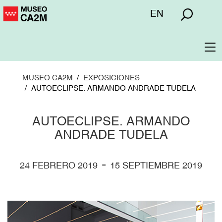
Pasar
Menú
EN
al
superior
contenido
principal
To
na
MUSEO CA2M
EXPOSICIONES
AUTOECLIPSE. ARMANDO ANDRADE TUDELA
AUTOECLIPSE. ARMANDO
ANDRADE TUDELA
-
24 FEBRERO 2019
15 SEPTIEMBRE 2019