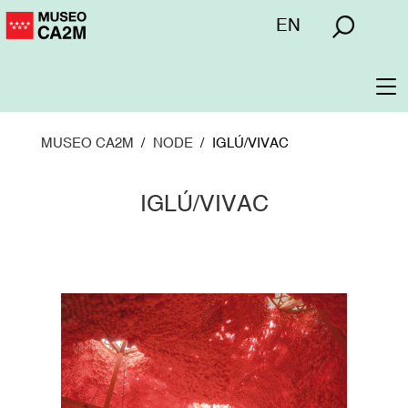
Pasar
Menú
EN
al
superior
contenido
principal
To
na
MUSEO CA2M
NODE
IGLÚ/VIVAC
IGLÚ/VIVAC