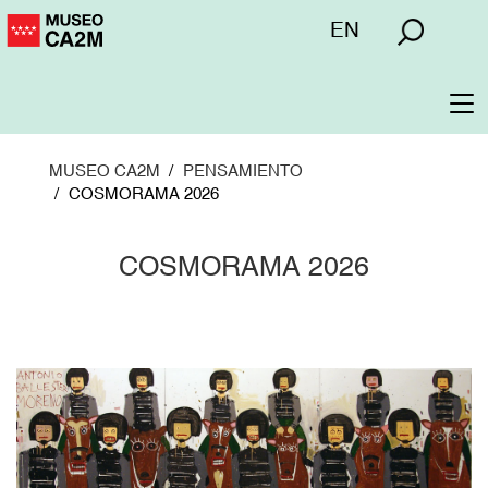
Pasar
Menú
EN
al
superior
contenido
principal
To
na
MUSEO CA2M
PENSAMIENTO
COSMORAMA 2026
COSMORAMA 2026