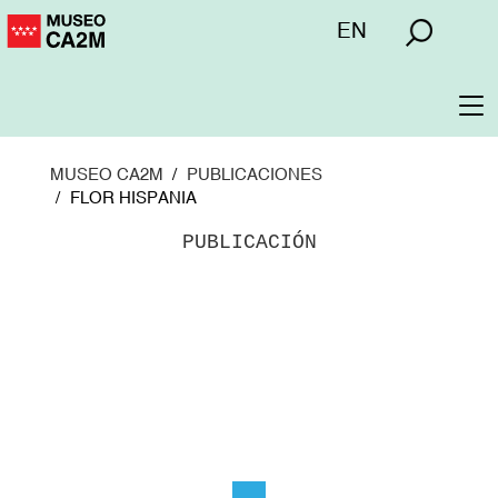
Pasar
Menú
EN
al
superior
contenido
principal
To
na
MUSEO CA2M
PUBLICACIONES
FLOR HISPANIA
PUBLICACIÓN