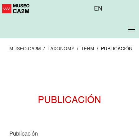
Pasar
Menú
EN
al
superior
contenido
principal
To
na
MUSEO CA2M
TAXONOMY
TERM
PUBLICACIÓN
PUBLICACIÓN
Publicación