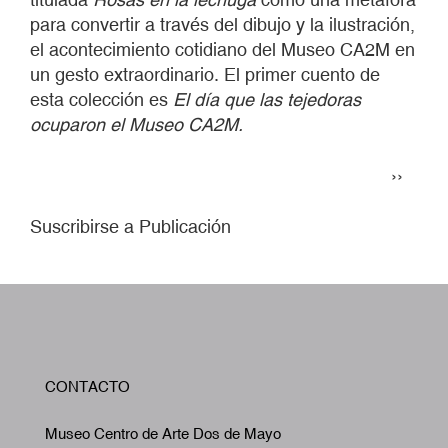
para convertir a través del dibujo y la ilustración,
el acontecimiento cotidia­no del Museo CA2M en
un gesto extraordinario. El primer cuento de
esta colección es
El día que las tejedoras
ocuparon el Museo CA2M.
Paginación
Siguie
››
página
Suscribirse a Publicación
W
CONTACTO
A
Museo Centro de Arte Dos de Mayo