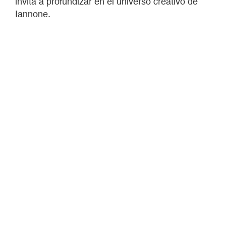
invita a profundizar en el universo creativo de
Iannone.