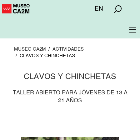
Pasar
Menú
EN
al
superior
contenido
principal
To
na
MUSEO CA2M
ACTIVIDADES
CLAVOS Y CHINCHETAS
CLAVOS Y CHINCHETAS
TALLER ABIERTO PARA JÓVENES DE 13 A
21 AÑOS