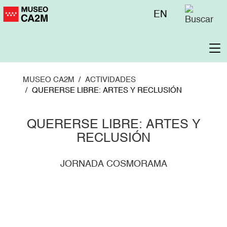
Pasar
Menú
EN
al
superior
contenido
principal
To
na
MUSEO CA2M
ACTIVIDADES
QUERERSE LIBRE: ARTES Y RECLUSIÓN
QUERERSE LIBRE: ARTES Y
RECLUSIÓN
JORNADA COSMORAMA