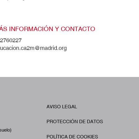
ÁS INFORMACIÓN Y CONTACTO
2760227
ucacion.ca2m@madrid.org
W
AVISO LEGAL
Footer
A
PROTECCIÓN DE DATOS
suelo)
POLÍTICA DE COOKIES