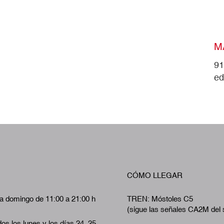
M
91
ed
CÓMO LLEGAR
a domingo de 11:00 a 21:00 h
TREN: Móstoles C5
(sigue las señales CA2M del 
os los lunes y los días 24, 25