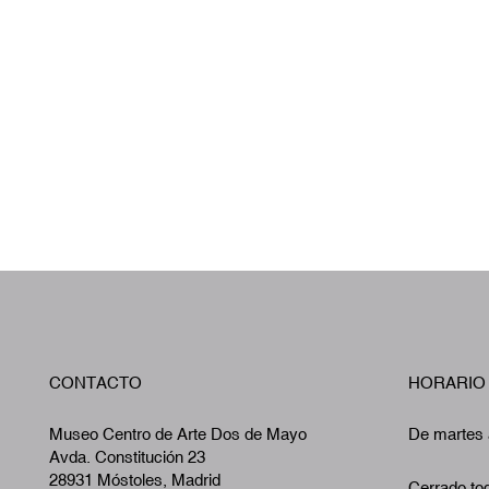
CONTACTO
HORARIO
Museo Centro de Arte Dos de Mayo
De martes 
Avda. Constitución 23
28931 Móstoles, Madrid
Cerrado tod