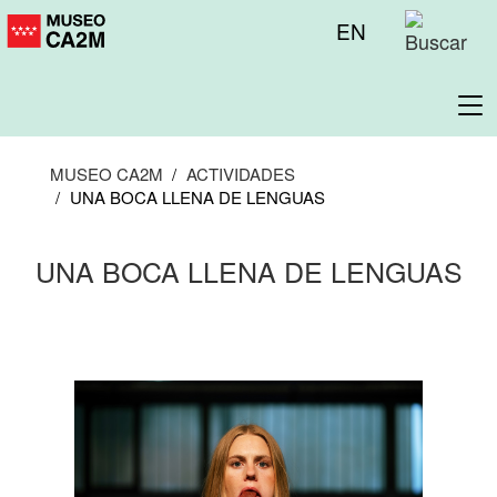
Pasar
Menú
EN
al
superior
contenido
principal
To
na
MUSEO CA2M
ACTIVIDADES
UNA BOCA LLENA DE LENGUAS
UNA BOCA LLENA DE LENGUAS