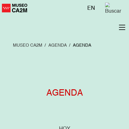
Pasar
Menú
EN
al
superior
contenido
principal
To
na
MUSEO CA2M
AGENDA
AGENDA
AGENDA
HOY