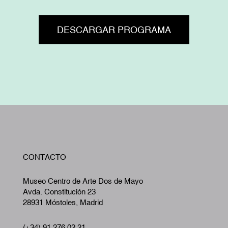
DESCARGAR PROGRAMA
W
CONTACTO
A
Museo Centro de Arte Dos de Mayo
Avda. Constitución 23
28931 Móstoles, Madrid
(+34) 91 276 02 21