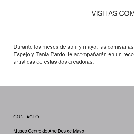
VISITAS CO
Durante los meses de abril y mayo, las comisaria
Espejo y Tania Pardo, te acompañarán en un recor
artísticas de estas dos creadoras.
W
CONTACTO
A
Museo Centro de Arte Dos de Mayo