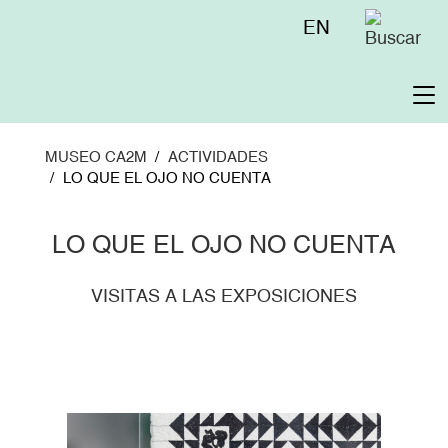
Pasar
Menú
EN
al
superior
contenido
principal
To
na
MUSEO CA2M
ACTIVIDADES
LO QUE EL OJO NO CUENTA
LO QUE EL OJO NO CUENTA
VISITAS A LAS EXPOSICIONES