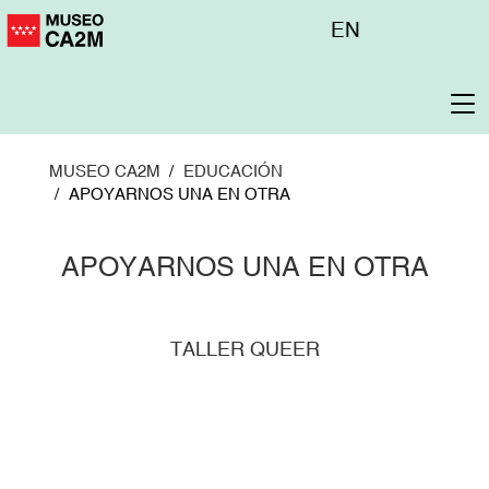
Pasar
Menú
EN
al
superior
contenido
principal
To
na
MUSEO CA2M
EDUCACIÓN
APOYARNOS UNA EN OTRA
APOYARNOS UNA EN OTRA
TALLER QUEER