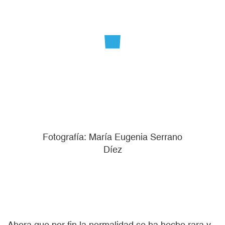
Fotografía: María Eugenia Serrano
Díez
Ahora que por fin la normalidad se ha hecho rara y