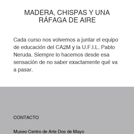
MADERA, CHISPAS Y UNA
RÁFAGA DE AIRE
Cada curso nos volvemos a juntar el equipo
de educación del CA2M y la U.F.I.L. Pablo
Neruda. Siempre lo hacemos desde esa
sensación de no saber exactamente qué va
a pasar.
W
CONTACTO
A
Museo Centro de Arte Dos de Mayo