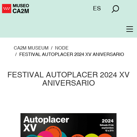
Skip
Menú
ES
to
superior
main
content
To
na
CA2M MUSEUM
NODE
FESTIVAL AUTOPLACER 2024 XV ANIVERSARIO
FESTIVAL AUTOPLACER 2024 XV
ANIVERSARIO