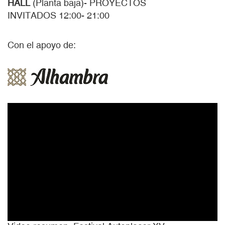
HALL
(Planta baja)- PROYECTOS
INVITADOS 12:00- 21:00
Con el apoyo de: