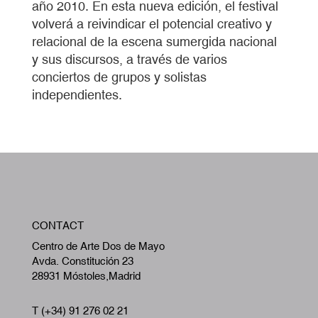
año 2010. En esta nueva edición, el festival
volverá a reivindicar el potencial creativo y
relacional de la escena sumergida nacional
y sus discursos, a través de varios
conciertos de grupos y solistas
independientes.
W
CONTACT
A
Centro de Arte Dos de Mayo
Avda. Constitución 23
28931 Móstoles,Madrid
T (+34) 91 276 02 21