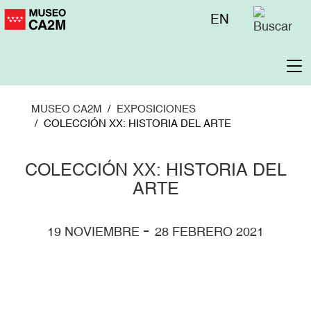
Pasar
Menú
EN
al
superior
contenido
principal
To
na
MUSEO CA2M
EXPOSICIONES
COLECCIÓN XX: HISTORIA DEL ARTE
COLECCIÓN XX: HISTORIA DEL
ARTE
-
19 NOVIEMBRE
28 FEBRERO 2021