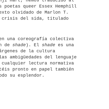
nji Hart, hemos traducido al
s poetas queer Essex Hemphill
exto olvidado de Marlon T.
 crisis del sida, titulado
en una coreografía colectiva
ón de
shade
). El
shade
es una
árgenes de la cultura
las ambigüedades del lenguaje
 cualquier lectura normativa
téis pronto en papel también
odo su esplendor.