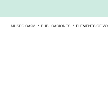
Pasar
al
contenido
principal
MUSEO CA2M
PUBLICACIONES
ELEMENTS OF V