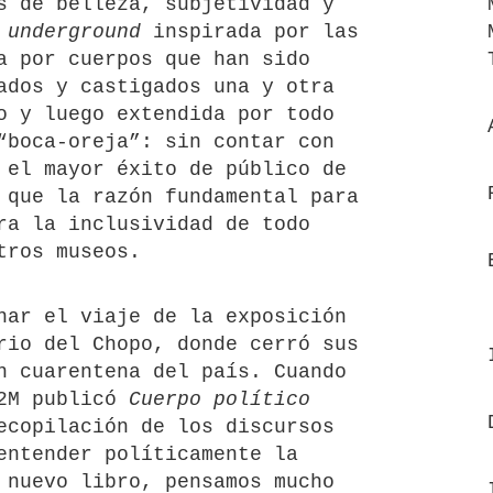
s de belleza, subjetividad y
a
underground
inspirada por las
a por cuerpos que han sido
ados y castigados una y otra
o y luego extendida por todo
“boca-oreja”: sin contar con
 el mayor éxito de público de
 que la razón fundamental para
ra la inclusividad de todo
tros museos.
nar el viaje de la exposición
rio del Chopo, donde cerró sus
n cuarentena del país. Cuando
A2M publicó
Cuerpo político
ecopilación de los discursos
entender políticamente la
 nuevo libro, pensamos mucho