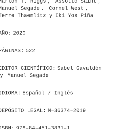
Marlon T. Riggs
Assotto Saint
Manuel Segade
Cornel West
Terre Thaemlitz
Iki Yos Piña
AÑO
2020
PÁGINAS
522
EDITOR CIENTÍFICO
Sabel Gavaldón
Manuel Segade
IDIOMA
Español
Inglés
DEPÓSITO LEGAL
M–36374–2019
ISBN
978–84–451–3831–1