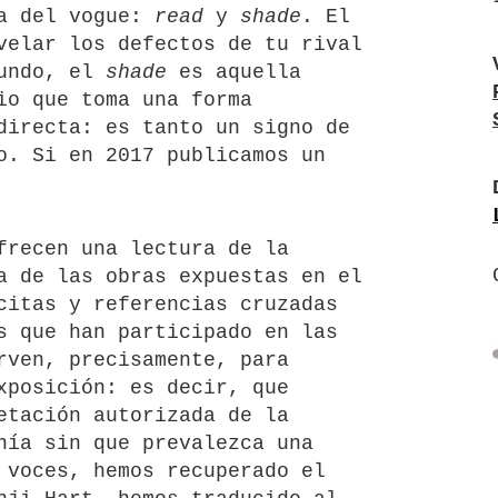
ga del vogue:
read
y
shade
. El
velar los defectos de tu rival
gundo, el
shade
es aquella
io que toma una forma
directa: es tanto un signo de
o. Si en 2017 publicamos un
frecen una lectura de la
a de las obras expuestas en el
citas y referencias cruzadas
s que han participado en las
rven, precisamente, para
xposición: es decir, que
etación autorizada de la
nía sin que prevalezca una
 voces, hemos recuperado el