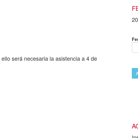
F
20
Fe
 ello será necesaria la asistencia a 4 de
A
In