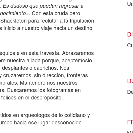
Un
e. Es dudoso que puedan regresar a
Con esta cruda pero
onocimiento».
Shackleton para reclutar a la tripulación
 inicio a nuestro viaje hacia un destino
D
Cu
l equipaje en esta travesía. Abrazaremos
bre nuestra aliada porque, aceptémoslo,
 desplantes o caprichos. Nos
y cruzaremos, sin dirección, fronteras
D
umbrales. Mantendremos nuestros
las. Buscaremos los fotogramas en
De
felices en el despropósito.
tidos en arqueólogos de lo cotidiano y
F
 rumbo hacia ese lugar desconocido
MI