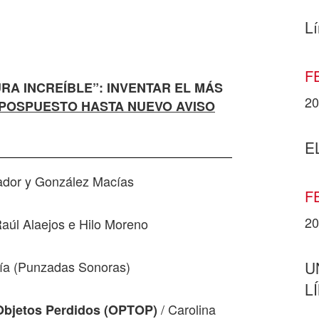
Lí
F
A INCREÍBLE”: INVENTAR EL MÁS
20
 POSPUESTO HASTA NUEVO AVISO
E
nador y González Macías
F
20
Raúl Alaejos e Hilo Moreno
cía (Punzadas Sonoras)
U
L
/ Carolina
e Objetos Perdidos (OPTOP)