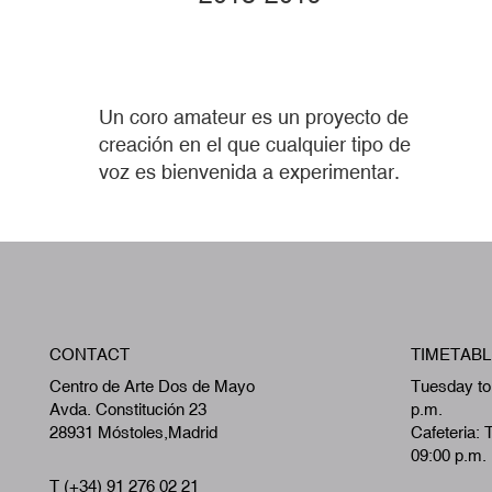
Un coro amateur es un proyecto de
creación en el que cualquier tipo de
voz es bienvenida a experimentar.
CONTACT
TIMETABL
Centro de Arte Dos de Mayo
Tuesday to
Avda. Constitución 23
p.m.
28931 Móstoles,Madrid
Cafeteria: 
09:00 p.m.
T (+34) 91 276 02 21