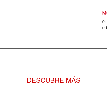
M
91
ed
DESCUBRE MÁS