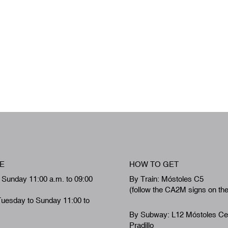
E
HOW TO GET
 Sunday 11:00 a.m. to 09:00
By Train: Móstoles C5
(follow the CA2M signs on th
Tuesday to Sunday 11:00 to
By Subway: L12 Móstoles Ce
Pradillo