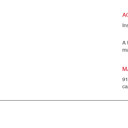
A
In
A 
m
M
91
ca