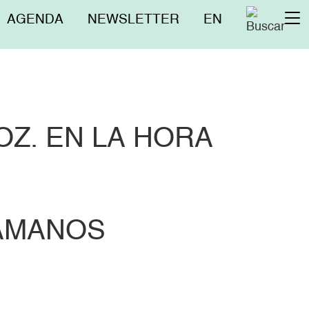
Menú
AGENDA
NEWSLETTER
EN
To
superior
na
OZ. EN LA HORA
SAMANOS