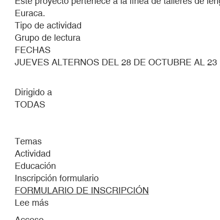
Este proyecto pertenece a la línea de talleres de l
Euraca.
Tipo de actividad
Grupo de lectura
FECHAS
JUEVES ALTERNOS DEL 28 DE OCTUBRE AL 23 
Dirigido a
TODAS
Temas
Actividad
Educación
Inscripción formulario
FORMULARIO DE INSCRIPCIÓN
Lee más
sobre
¿Cuándo
Acceso