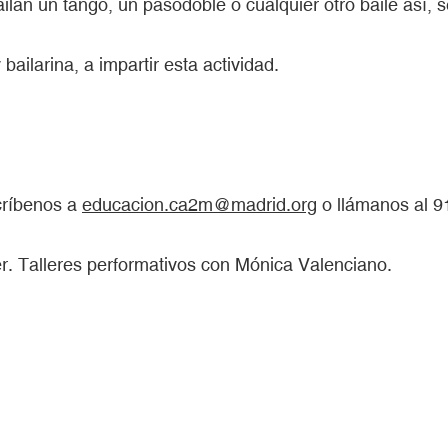
n un tango, un pasodoble o cualquier otro baile así, será
ailarina, a impartir esta actividad.
scríbenos a
educacion.ca2m@madrid.org
o llámanos al 91
er. Talleres performativos con Mónica Valenciano.