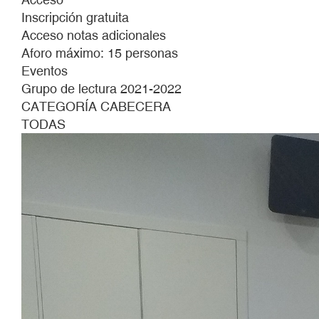
vas
Inscripción gratuita
a
Acceso notas adicionales
venir
Aforo máximo: 15 personas
a
Eventos
vernos?
Grupo de lectura 2021-2022
Grupo
CATEGORÍA CABECERA
de
TODAS
lectura