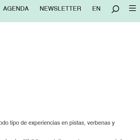
Menú
AGENDA
NEWSLETTER
EN
To
superior
na
do tipo de experiencias en pistas, verbenas y