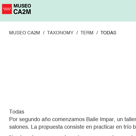
Pasar
al
contenido
principal
MUSEO CA2M
TAXONOMY
TERM
TODAS
Todas
Por segundo año comenzamos Baile Impar, un taller p
salones. La propuesta consiste en practicar en trío b